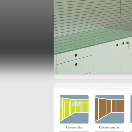
Cloison alu
Cloison sèche