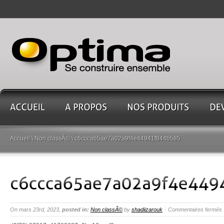
Accueil
\
Non classÃ©
\ c6ccca65ae7a02a9f4e44941f844b585
On mars 23rd, 2023,
posted in:
Non classÃ©
by
shadiizarouk
Commentaires fermés