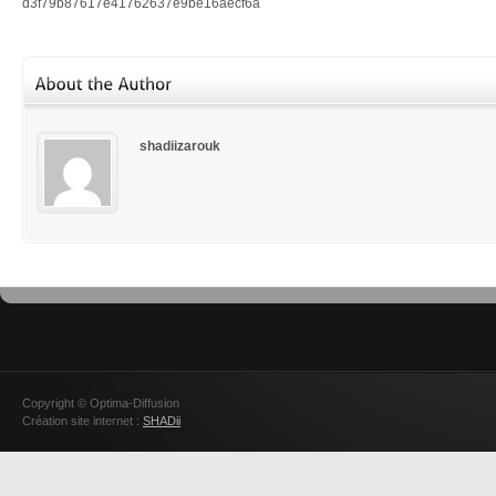
d3f79b87617e41762637e9be16aecf6a
shadiizarouk
Copyright © Optima-Diffusion
Création site internet :
SHADii