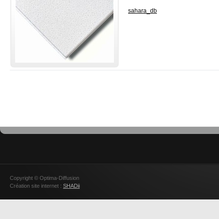
sahara_db
Copyright © Optima-Diffusion
Création site internet :
SHADii