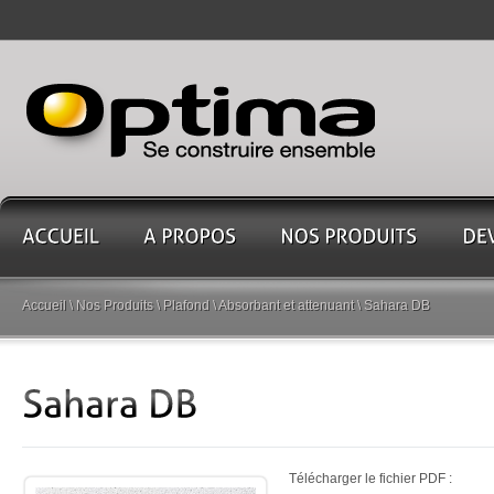
Accueil
\
Nos Produits
\
Plafond
\
Absorbant et attenuant
\
Sahara DB
Télécharger le fichier PDF :